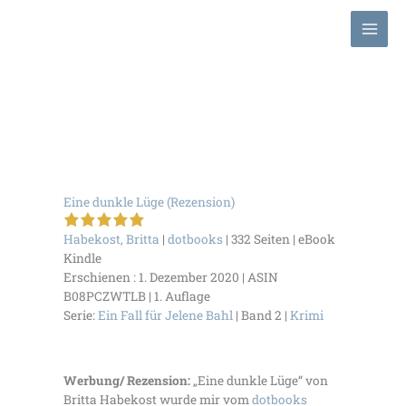
Zum
Inhalt
springen
Eine dunkle Lüge (Rezension)
5 von 5 Sternen
Habekost, Britta
|
dotbooks
| 332 Seiten | eBook
Kindle
Erschienen : 1. Dezember 2020 | ASIN
B08PCZWTLB | 1. Auflage
Serie:
Ein Fall für Jelene Bahl
| Band 2 |
Krimi
Werbung/ Rezension:
„Eine dunkle Lüge“ von
Britta Habekost wurde mir vom
dotbooks